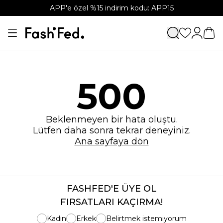
APP'e özel %15 indirim kodu: APP15
500
Beklenmeyen bir hata oluştu.
Lütfen daha sonra tekrar deneyiniz.
Ana sayfaya dön
FASHFED'E ÜYE OL
FIRSATLARI KAÇIRMA!
Kadın
Erkek
Belirtmek istemiyorum