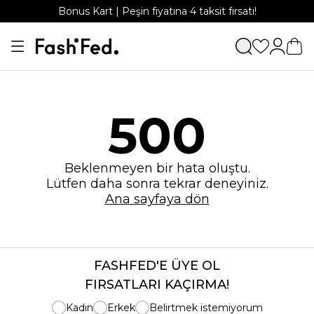
Bonus Kart | Peşin fiyatına 4 taksit fırsatı!
500
Beklenmeyen bir hata oluştu.
Lütfen daha sonra tekrar deneyiniz.
Ana sayfaya dön
FASHFED'E ÜYE OL
FIRSATLARI KAÇIRMA!
Kadın
Erkek
Belirtmek istemiyorum