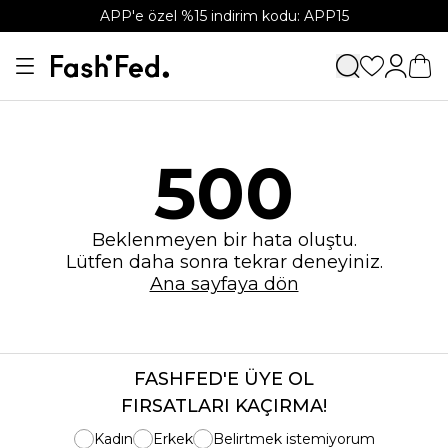
APP'e özel %15 indirim kodu: APP15
500
Beklenmeyen bir hata oluştu.
Lütfen daha sonra tekrar deneyiniz.
Ana sayfaya dön
FASHFED'E ÜYE OL
FIRSATLARI KAÇIRMA!
Kadın
Erkek
Belirtmek istemiyorum