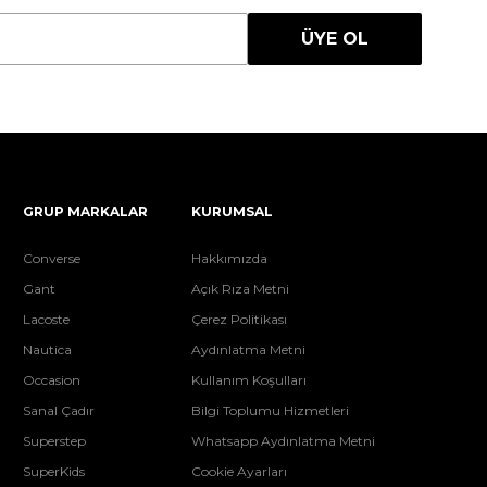
ÜYE OL
GRUP MARKALAR
KURUMSAL
Converse
Hakkımızda
Gant
Açık Rıza Metni
Lacoste
Çerez Politikası
Nautica
Aydınlatma Metni
Occasion
Kullanım Koşulları
Sanal Çadır
Bilgi Toplumu Hizmetleri
Superstep
Whatsapp Aydınlatma Metni
SuperKids
Cookie Ayarları