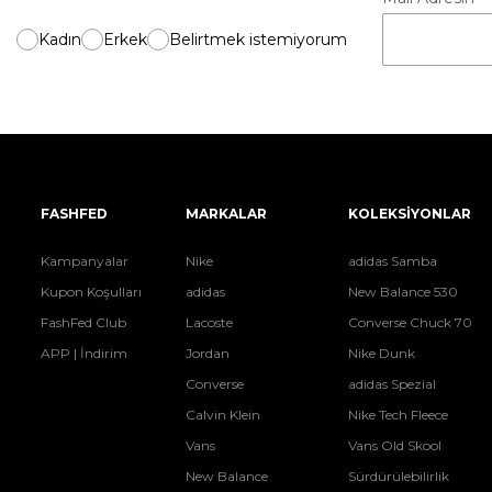
Kadın
Erkek
Belirtmek istemiyorum
FASHFED
MARKALAR
KOLEKSİYONLAR
Kampanyalar
Nike
adidas Samba
Kupon Koşulları
adidas
New Balance 530
FashFed Club
Lacoste
Converse Chuck 70
APP | İndirim
Jordan
Nike Dunk
Converse
adidas Spezial
Calvin Klein
Nike Tech Fleece
Vans
Vans Old Skool
New Balance
Sürdürülebilirlik