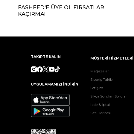
FASHFED'E ÜYE OL FIRSATLARI
KAÇIRMA!
TAKİPTE KALIN
MÜŞTERİ HİZMETLERİ
Mağazalar
Sipariş Takibi
UYGULAMAMIZI İNDİRİN
İletişim
Sıkça Sorulan Sorular
İade & İptal
Site Haritası