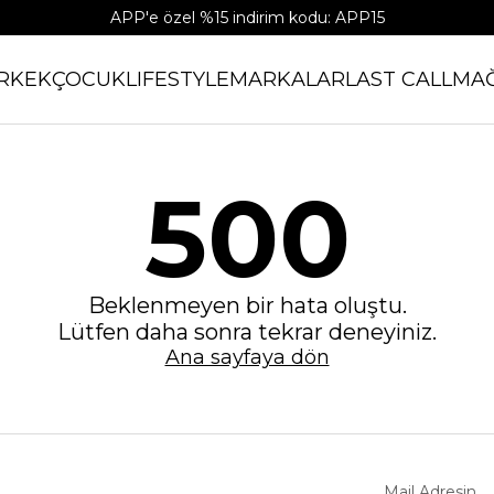
APP'e özel %15 indirim kodu: APP15
RKEK
ÇOCUK
LIFESTYLE
MARKALAR
LAST CALL
MA
500
Beklenmeyen bir hata oluştu.
Lütfen daha sonra tekrar deneyiniz.
Ana sayfaya dön
Mail Adresin