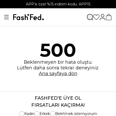
APP'e özel %15 indirim kodu: APP15
500
Beklenmeyen bir hata oluştu.
Lütfen daha sonra tekrar deneyiniz.
Ana sayfaya dön
FASHFED'E ÜYE OL
FIRSATLARI KAÇIRMA!
Kadın
Erkek
Belirtmek istemiyorum