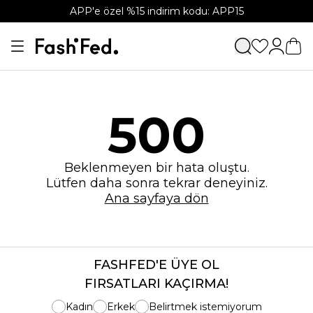
APP'e özel %15 indirim kodu: APP15
500
Beklenmeyen bir hata oluştu.
Lütfen daha sonra tekrar deneyiniz.
Ana sayfaya dön
FASHFED'E ÜYE OL
FIRSATLARI KAÇIRMA!
Kadın
Erkek
Belirtmek istemiyorum