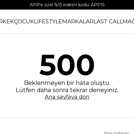
APP'e özel %15 indirim kodu: APP15
RKEK
ÇOCUK
LIFESTYLE
MARKALAR
LAST CALL
MA
500
Beklenmeyen bir hata oluştu.
Lütfen daha sonra tekrar deneyiniz.
Ana sayfaya dön
Mail Adresin