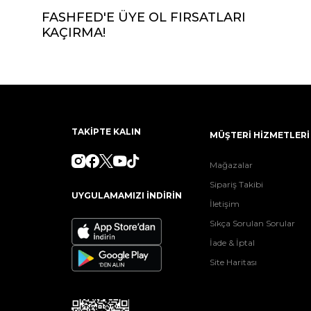
FASHFED'E ÜYE OL FIRSATLARI
KAÇIRMA!
TAKİPTE KALIN
MÜŞTERİ HİZMETLERİ
Mağazalar
Sipariş Takibi
UYGULAMAMIZI İNDİRİN
İletişim
Sıkça Sorulan Sorular
İade & İptal
Site Haritası