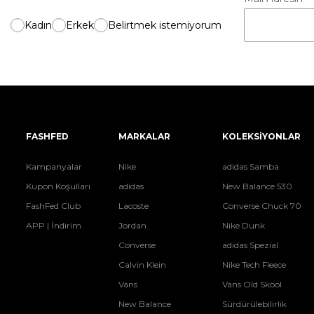
Kadın
Erkek
Belirtmek istemiyorum
FASHFED
MARKALAR
KOLEKSİYONLAR
Kampanyalar
Nike
adidas Samba
Kupon Koşulları
adidas
New Balance 530
FashFed Club
Lacoste
Converse Chuck 70
APP | İndirim
Jordan
Nike Dunk
Converse
adidas Spezial
Calvin Klein
Nike Tech Fleece
Vans
Vans Old Skool
New Balance
Sürdürülebilirlik