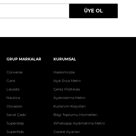
ÜYE OL
GRUP MARKALAR
KURUMSAL
Converse
Hakkımızda
Gant
Açık Rıza Metni
Lacoste
Çerez Politikası
Nautica
Aydınlatma Metni
Occasion
Kullanım Koşulları
Sanal Çadır
Bilgi Toplumu Hizmetleri
Superstep
Whatsapp Aydınlatma Metni
SuperKids
Cookie Ayarları