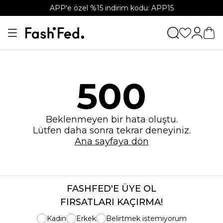
APP'e özel %15 indirim kodu: APP15
500
Beklenmeyen bir hata oluştu.
Lütfen daha sonra tekrar deneyiniz.
Ana sayfaya dön
FASHFED'E ÜYE OL
FIRSATLARI KAÇIRMA!
Kadın
Erkek
Belirtmek istemiyorum