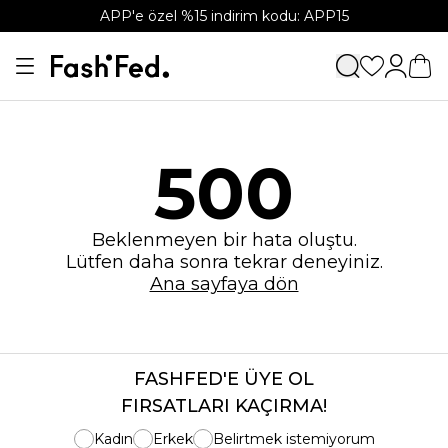
APP'e özel %15 indirim kodu: APP15
500
Beklenmeyen bir hata oluştu.
Lütfen daha sonra tekrar deneyiniz.
Ana sayfaya dön
FASHFED'E ÜYE OL
FIRSATLARI KAÇIRMA!
Kadın
Erkek
Belirtmek istemiyorum