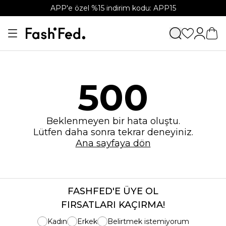
APP'e özel %15 indirim kodu: APP15
500
Beklenmeyen bir hata oluştu.
Lütfen daha sonra tekrar deneyiniz.
Ana sayfaya dön
FASHFED'E ÜYE OL
FIRSATLARI KAÇIRMA!
Kadın
Erkek
Belirtmek istemiyorum