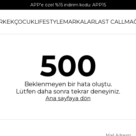
APP'e özel %15 indirim kodu: APP15
RKEK
ÇOCUK
LIFESTYLE
MARKALAR
LAST CALL
MA
500
Beklenmeyen bir hata oluştu.
Lütfen daha sonra tekrar deneyiniz.
Ana sayfaya dön
Mail Adresin