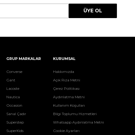
ÜYE OL
GRUP MARKALAR
KURUMSAL
Converse
Hakkımızda
Gant
Açık Rıza Metni
Lacoste
Çerez Politikası
Nautica
Aydınlatma Metni
Occasion
Kullanım Koşulları
Sanal Çadır
Bilgi Toplumu Hizmetleri
Superstep
Whatsapp Aydınlatma Metni
SuperKids
Cookie Ayarları