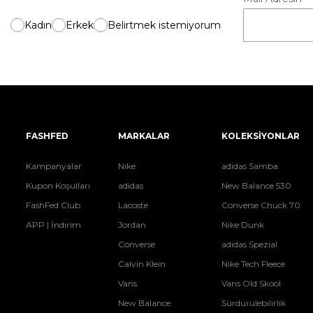
Kadın
Erkek
Belirtmek istemiyorum
FASHFED
MARKALAR
KOLEKSİYONLAR
Kampanyalar
Nike
adidas Samba
Kupon Koşulları
adidas
New Balance 530
FashFed Club
Lacoste
Converse Chuck 70
APP | İndirim
Jordan
Nike Dunk
Converse
adidas Spezial
Calvin Klein
Nike Tech Fleece
Vans
Vans Old Skool
New Balance
Sürdürülebilirlik