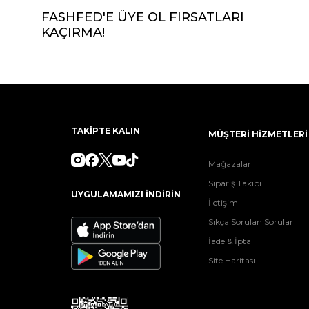
FASHFED'E ÜYE OL FIRSATLARI
KAÇIRMA!
TAKİPTE KALIN
MÜŞTERİ HİZMETLERİ
Mağazalar
Sipariş Takibi
UYGULAMAMIZI İNDİRİN
İletişim
Sıkça Sorulan Sorular
İade & İptal
Site Haritası