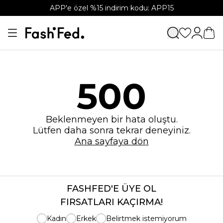
APP'e özel %15 indirim kodu: APP15
500
Beklenmeyen bir hata oluştu.
Lütfen daha sonra tekrar deneyiniz.
Ana sayfaya dön
FASHFED'E ÜYE OL
FIRSATLARI KAÇIRMA!
Kadın
Erkek
Belirtmek istemiyorum