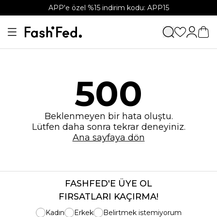
APP'e özel %15 indirim kodu: APP15
500
Beklenmeyen bir hata oluştu.
Lütfen daha sonra tekrar deneyiniz.
Ana sayfaya dön
FASHFED'E ÜYE OL
FIRSATLARI KAÇIRMA!
Kadın
Erkek
Belirtmek istemiyorum