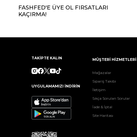
FASHFED'E ÜYE OL FIRSATLARI
KAÇIRMA!
TAKİPTE KALIN
MÜŞTERİ HİZMETLERİ
Mağazalar
Sipariş Takibi
UYGULAMAMIZI İNDİRİN
İletişim
Sıkça Sorulan Sorular
İade & İptal
Site Haritası