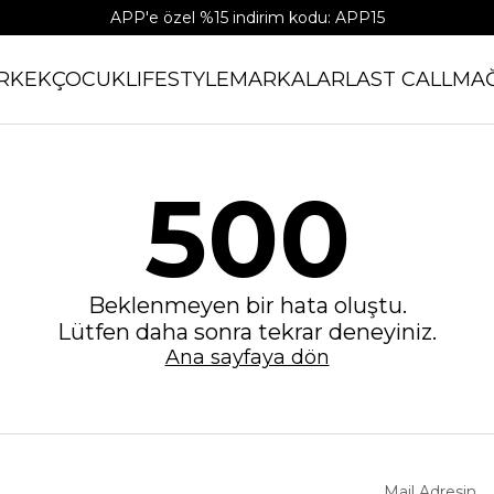
APP'e özel %15 indirim kodu: APP15
RKEK
ÇOCUK
LIFESTYLE
MARKALAR
LAST CALL
MA
500
Beklenmeyen bir hata oluştu.
Lütfen daha sonra tekrar deneyiniz.
Ana sayfaya dön
Mail Adresin