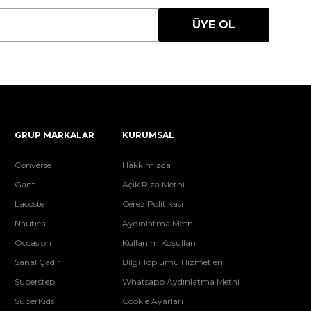
ÜYE OL
GRUP MARKALAR
KURUMSAL
Converse
Hakkımızda
Gant
Açık Rıza Metni
Lacoste
Çerez Politikası
Nautica
Aydınlatma Metni
Occasion
Kullanım Koşulları
Sanal Çadır
Bilgi Toplumu Hizmetleri
Superstep
Whatsapp Aydınlatma Metni
SuperKids
Cookie Ayarları