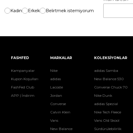
Kadın
Erkek
Belirtmek istemiyorum
FASHFED
MARKALAR
KOLEKSİYONLAR
Kampanyalar
Nike
adidas Samba
Kupon Koşulları
adidas
New Balance 530
FashFed Club
Lacoste
Converse Chuck 70
APP | İndirim
Jordan
Nike Dunk
Converse
adidas Spezial
Calvin Klein
Nike Tech Fleece
Vans
Vans Old Skool
New Balance
Sürdürülebilirlik