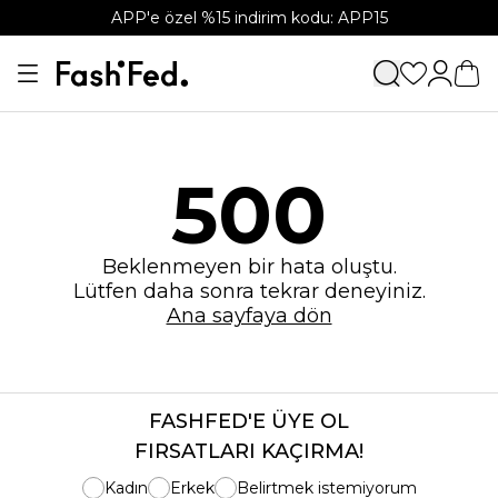
APP'e özel %15 indirim kodu: APP15
500
Beklenmeyen bir hata oluştu.
Lütfen daha sonra tekrar deneyiniz.
Ana sayfaya dön
FASHFED'E ÜYE OL
FIRSATLARI KAÇIRMA!
Kadın
Erkek
Belirtmek istemiyorum