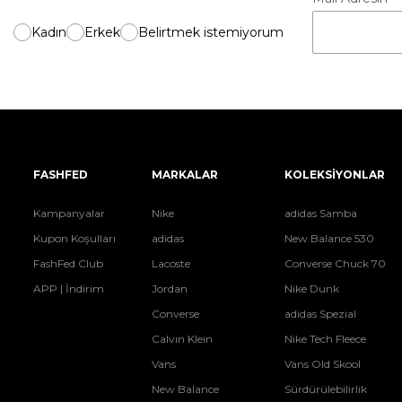
Kadın
Erkek
Belirtmek istemiyorum
FASHFED
MARKALAR
KOLEKSİYONLAR
Kampanyalar
Nike
adidas Samba
Kupon Koşulları
adidas
New Balance 530
FashFed Club
Lacoste
Converse Chuck 70
APP | İndirim
Jordan
Nike Dunk
Converse
adidas Spezial
Calvin Klein
Nike Tech Fleece
Vans
Vans Old Skool
New Balance
Sürdürülebilirlik