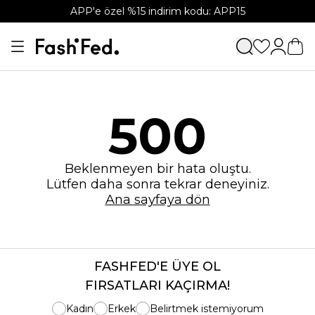
APP'e özel %15 indirim kodu: APP15
500
Beklenmeyen bir hata oluştu.
Lütfen daha sonra tekrar deneyiniz.
Ana sayfaya dön
FASHFED'E ÜYE OL
FIRSATLARI KAÇIRMA!
Kadın
Erkek
Belirtmek istemiyorum