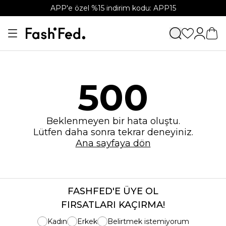
APP'e özel %15 indirim kodu: APP15
500
Beklenmeyen bir hata oluştu.
Lütfen daha sonra tekrar deneyiniz.
Ana sayfaya dön
FASHFED'E ÜYE OL
FIRSATLARI KAÇIRMA!
Kadın
Erkek
Belirtmek istemiyorum