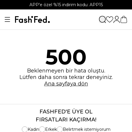
APP'e özel %15 indirim kodu: APP15
500
Beklenmeyen bir hata oluştu.
Lütfen daha sonra tekrar deneyiniz.
Ana sayfaya dön
FASHFED'E ÜYE OL
FIRSATLARI KAÇIRMA!
Kadın
Erkek
Belirtmek istemiyorum