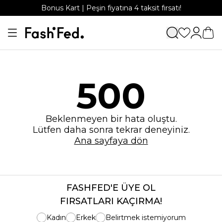
Bonus Kart | Peşin fiyatına 4 taksit fırsatı!
500
Beklenmeyen bir hata oluştu.
Lütfen daha sonra tekrar deneyiniz.
Ana sayfaya dön
FASHFED'E ÜYE OL
FIRSATLARI KAÇIRMA!
Kadın
Erkek
Belirtmek istemiyorum