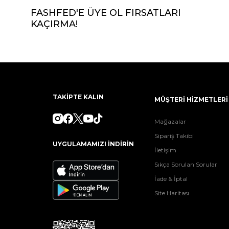
FASHFED'E ÜYE OL FIRSATLARI
KAÇIRMA!
TAKİPTE KALIN
MÜŞTERİ HİZMETLERİ
Mağazalar
Sipariş Takibi
UYGULAMAMIZI İNDİRİN
İletişim
Sıkça Sorulan Sorular
İade & İptal
Site Haritası