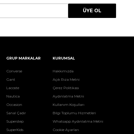
ÜYE OL
GRUP MARKALAR
KURUMSAL
Converse
Hakkımızda
Gant
Açık Rıza Metni
Lacoste
Çerez Politikası
Nautica
Aydınlatma Metni
Occasion
Kullanım Koşulları
Sanal Çadır
Bilgi Toplumu Hizmetleri
Superstep
Whatsapp Aydınlatma Metni
SuperKids
Cookie Ayarları