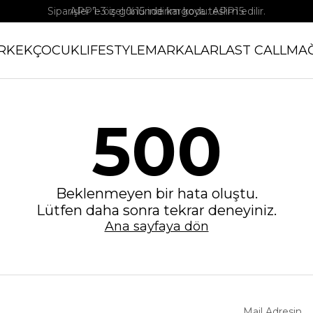
Siparişler 1-3 iş gününde kargoya teslim edilir.
APP'e özel %15 indirim kodu: APP15
RKEK
ÇOCUK
LIFESTYLE
MARKALAR
LAST CALL
MA
500
Beklenmeyen bir hata oluştu.
Lütfen daha sonra tekrar deneyiniz.
Ana sayfaya dön
Mail Adresin