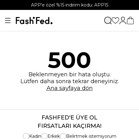
APP'e özel %15 indirim kodu: APP15
500
Beklenmeyen bir hata oluştu.
Lütfen daha sonra tekrar deneyiniz.
Ana sayfaya dön
FASHFED'E ÜYE OL
FIRSATLARI KAÇIRMA!
Kadın
Erkek
Belirtmek istemiyorum