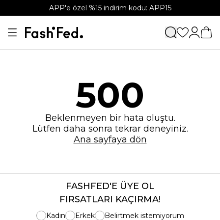
APP'e özel %15 indirim kodu: APP15
500
Beklenmeyen bir hata oluştu.
Lütfen daha sonra tekrar deneyiniz.
Ana sayfaya dön
FASHFED'E ÜYE OL
FIRSATLARI KAÇIRMA!
Kadın
Erkek
Belirtmek istemiyorum