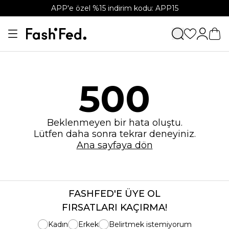
APP'e özel %15 indirim kodu: APP15
500
Beklenmeyen bir hata oluştu.
Lütfen daha sonra tekrar deneyiniz.
Ana sayfaya dön
FASHFED'E ÜYE OL
FIRSATLARI KAÇIRMA!
Kadın
Erkek
Belirtmek istemiyorum