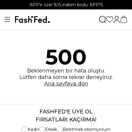
APP'e özel %15 indirim kodu: APP15
500
Beklenmeyen bir hata oluştu.
Lütfen daha sonra tekrar deneyiniz.
Ana sayfaya dön
FASHFED'E ÜYE OL
FIRSATLARI KAÇIRMA!
Kadın
Erkek
Belirtmek istemiyorum