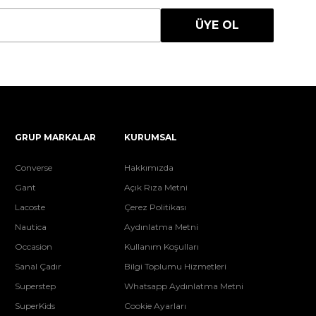
ÜYE OL
GRUP MARKALAR
KURUMSAL
Converse
Hakkımızda
Gant
Açık Rıza Metni
Lacoste
Çerez Politikası
Nautica
Aydınlatma Metni
Occasion
Kullanım Koşulları
Sanal Çadır
Bilgi Toplumu Hizmetleri
Superstep
Whatsapp Aydınlatma Metni
SuperKids
Cookie Ayarları