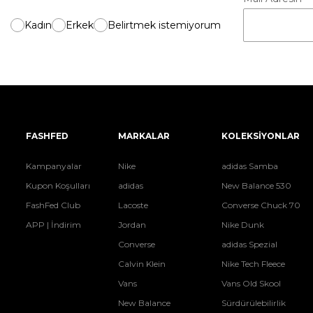
Kadın
Erkek
Belirtmek istemiyorum
FASHFED
MARKALAR
KOLEKSİYONLAR
Kampanyalar
Nike
adidas Samba
Kupon Koşulları
adidas
New Balance 530
FashFed Club
Lacoste
Converse Chuck 70
APP | İndirim
Jordan
Nike Dunk
Converse
adidas Spezial
Calvin Klein
Nike Tech Fleece
Vans
Vans Old Skool
New Balance
Sürdürülebilirlik