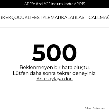
APP'e özel %15 indirim kodu: APP15
RKEK
ÇOCUK
LIFESTYLE
MARKALAR
LAST CALL
MA
500
Beklenmeyen bir hata oluştu.
Lütfen daha sonra tekrar deneyiniz.
Ana sayfaya dön
Mail Adresin