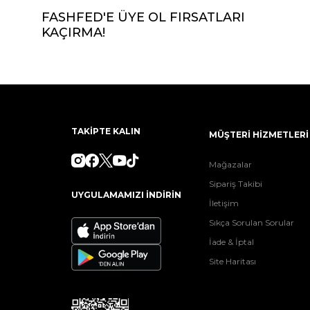
FASHFED'E ÜYE OL FIRSATLARI
KAÇIRMA!
TAKİPTE KALIN
MÜŞTERİ HİZMETLERİ
Mağazalar
Sipariş Takibi
UYGULAMAMIZI İNDİRİN
İletişim
Sıkça Sorulan Sorular
İade & İptal
Site Haritası