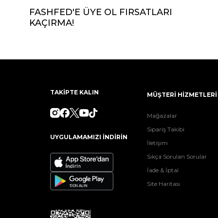
FASHFED'E ÜYE OL FIRSATLARI
KAÇIRMA!
TAKİPTE KALIN
MÜŞTERİ HİZMETLERİ
Mağazalar
Sipariş Takibi
UYGULAMAMIZI İNDİRİN
İletişim
Sıkça Sorulan Sorular
İade & İptal
Site Haritası