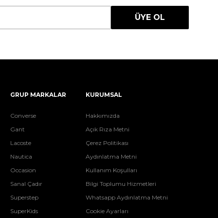
ÜYE OL
GRUP MARKALAR
KURUMSAL
Converse
Hakkımızda
Gant
Açık Rıza Metni
Lacoste
Çerez Politikası
Nautica
Aydınlatma Metni
Occasion
Kullanım Koşulları
Sanal Çadır
Bilgi Toplumu Hizmetleri
Superstep
Whatsapp Aydınlatma Metni
SuperKids
Cookie Ayarları