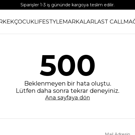
Siparişler 1-3 iş gününde kargoya teslim edilir.
RKEK
ÇOCUK
LIFESTYLE
MARKALAR
LAST CALL
MA
500
Beklenmeyen bir hata oluştu.
Lütfen daha sonra tekrar deneyiniz.
Ana sayfaya dön
Mail Adresin