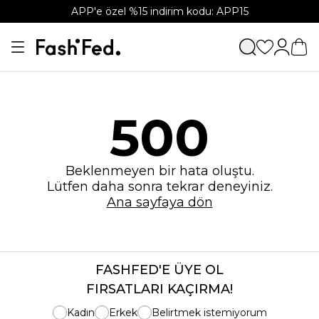
APP'e özel %15 indirim kodu: APP15
500
Beklenmeyen bir hata oluştu.
Lütfen daha sonra tekrar deneyiniz.
Ana sayfaya dön
FASHFED'E ÜYE OL
FIRSATLARI KAÇIRMA!
Kadın
Erkek
Belirtmek istemiyorum