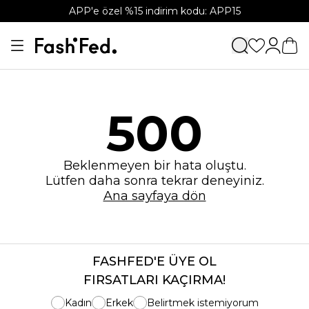
APP'e özel %15 indirim kodu: APP15
500
Beklenmeyen bir hata oluştu.
Lütfen daha sonra tekrar deneyiniz.
Ana sayfaya dön
FASHFED'E ÜYE OL
FIRSATLARI KAÇIRMA!
Kadın
Erkek
Belirtmek istemiyorum