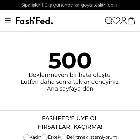
Siparişler 1-3 iş gününde kargoya teslim edilir.
APP'e özel %15 indirim kodu: APP15
500
Beklenmeyen bir hata oluştu.
Lütfen daha sonra tekrar deneyiniz.
Ana sayfaya dön
FASHFED'E ÜYE OL
FIRSATLARI KAÇIRMA!
Kadın
Erkek
Belirtmek istemiyorum