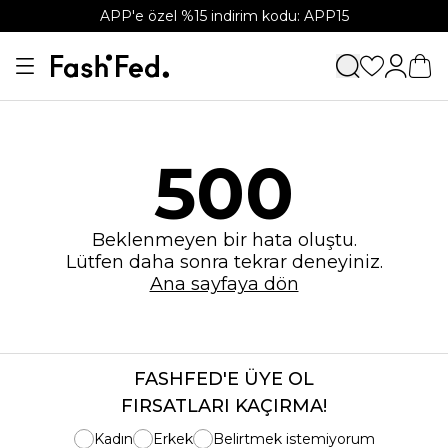
APP'e özel %15 indirim kodu: APP15
500
Beklenmeyen bir hata oluştu.
Lütfen daha sonra tekrar deneyiniz.
Ana sayfaya dön
FASHFED'E ÜYE OL
FIRSATLARI KAÇIRMA!
Kadın
Erkek
Belirtmek istemiyorum