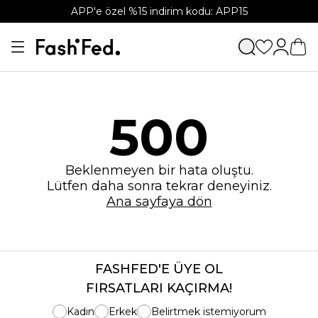
APP'e özel %15 indirim kodu: APP15
500
Beklenmeyen bir hata oluştu.
Lütfen daha sonra tekrar deneyiniz.
Ana sayfaya dön
FASHFED'E ÜYE OL
FIRSATLARI KAÇIRMA!
Kadın
Erkek
Belirtmek istemiyorum