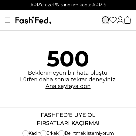
APP'e özel %15 indirim kodu: APP15
500
Beklenmeyen bir hata oluştu.
Lütfen daha sonra tekrar deneyiniz.
Ana sayfaya dön
FASHFED'E ÜYE OL
FIRSATLARI KAÇIRMA!
Kadın
Erkek
Belirtmek istemiyorum