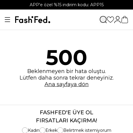
APP'e özel %15 indirim kodu: APP15
500
Beklenmeyen bir hata oluştu.
Lütfen daha sonra tekrar deneyiniz.
Ana sayfaya dön
FASHFED'E ÜYE OL
FIRSATLARI KAÇIRMA!
Kadın
Erkek
Belirtmek istemiyorum