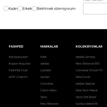
Kadın
Erkek
Belirtmek istemiyorum
FASHFED
MARKALAR
KOLEKSİYONLAR
Kampanyalar
Nike
adidas Samba
Kupon Koşulları
adidas
New Balance 530
FashFed Club
Lacoste
Converse Chuck 70
APP | İndirim
Jordan
Nike Dunk
Converse
adidas Spezial
Calvin Klein
Nike Tech Fleece
Vans
Vans Old Skool
New Balance
Sürdürülebilirlik