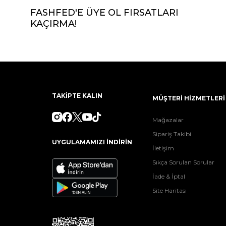
FASHFED'E ÜYE OL FIRSATLARI
KAÇIRMA!
TAKİPTE KALIN
MÜŞTERİ HİZMETLERİ
Mağazalar
Sipariş Takibi
UYGULAMAMIZI İNDİRİN
İletişim
Sıkça Sorulan Sorular
İade & İptal
Site Haritası