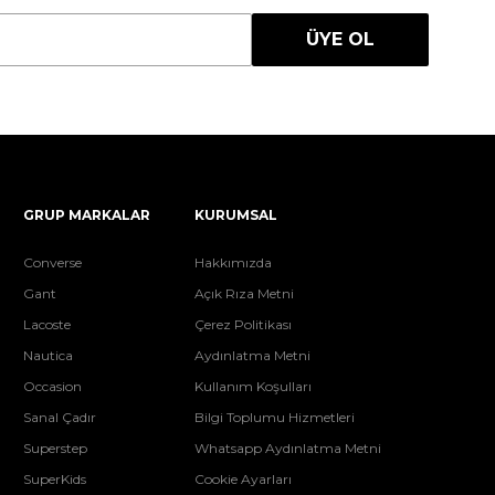
ÜYE OL
GRUP MARKALAR
KURUMSAL
Converse
Hakkımızda
Gant
Açık Rıza Metni
Lacoste
Çerez Politikası
Nautica
Aydınlatma Metni
Occasion
Kullanım Koşulları
Sanal Çadır
Bilgi Toplumu Hizmetleri
Superstep
Whatsapp Aydınlatma Metni
SuperKids
Cookie Ayarları