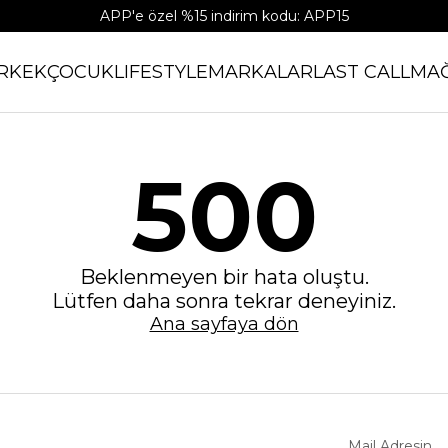
APP'e özel %15 indirim kodu: APP15
RKEK
ÇOCUK
LIFESTYLE
MARKALAR
LAST CALL
MA
500
Beklenmeyen bir hata oluştu.
Lütfen daha sonra tekrar deneyiniz.
Ana sayfaya dön
Mail Adresin