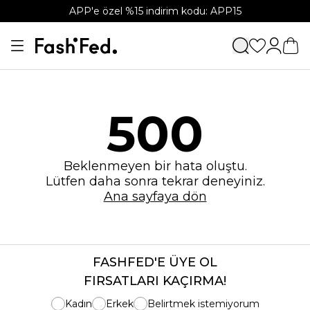
APP'e özel %15 indirim kodu: APP15
500
Beklenmeyen bir hata oluştu.
Lütfen daha sonra tekrar deneyiniz.
Ana sayfaya dön
FASHFED'E ÜYE OL
FIRSATLARI KAÇIRMA!
Kadın
Erkek
Belirtmek istemiyorum