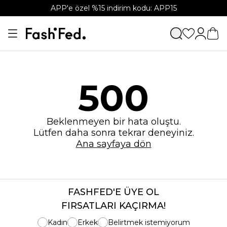
APP'e özel %15 indirim kodu: APP15
500
Beklenmeyen bir hata oluştu.
Lütfen daha sonra tekrar deneyiniz.
Ana sayfaya dön
FASHFED'E ÜYE OL
FIRSATLARI KAÇIRMA!
Kadın
Erkek
Belirtmek istemiyorum