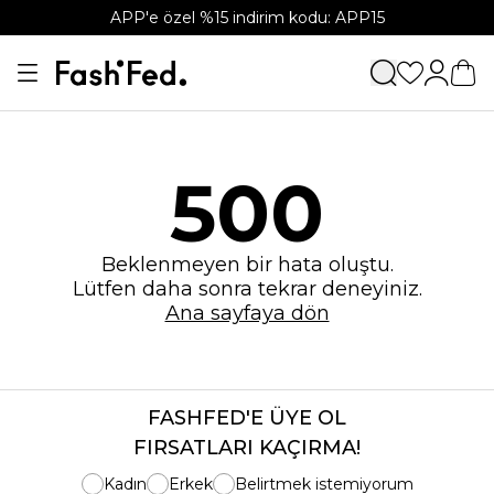
APP'e özel %15 indirim kodu: APP15
500
Beklenmeyen bir hata oluştu.
Lütfen daha sonra tekrar deneyiniz.
Ana sayfaya dön
FASHFED'E ÜYE OL
FIRSATLARI KAÇIRMA!
Kadın
Erkek
Belirtmek istemiyorum