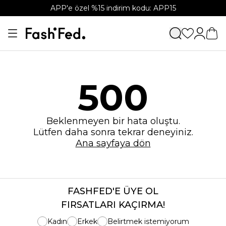
APP'e özel %15 indirim kodu: APP15
500
Beklenmeyen bir hata oluştu.
Lütfen daha sonra tekrar deneyiniz.
Ana sayfaya dön
FASHFED'E ÜYE OL
FIRSATLARI KAÇIRMA!
Kadın
Erkek
Belirtmek istemiyorum