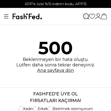
APP'e özel %15 indirim kodu: APP15
500
Beklenmeyen bir hata oluştu.
Lütfen daha sonra tekrar deneyiniz.
Ana sayfaya dön
FASHFED'E ÜYE OL
FIRSATLARI KAÇIRMA!
Kadın
Erkek
Belirtmek istemiyorum