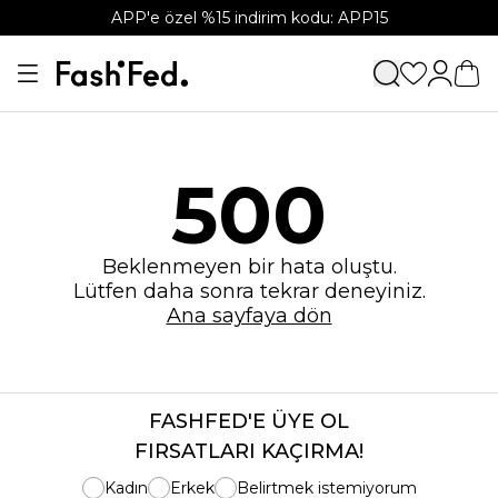
APP'e özel %15 indirim kodu: APP15
500
Beklenmeyen bir hata oluştu.
Lütfen daha sonra tekrar deneyiniz.
Ana sayfaya dön
FASHFED'E ÜYE OL
FIRSATLARI KAÇIRMA!
Kadın
Erkek
Belirtmek istemiyorum