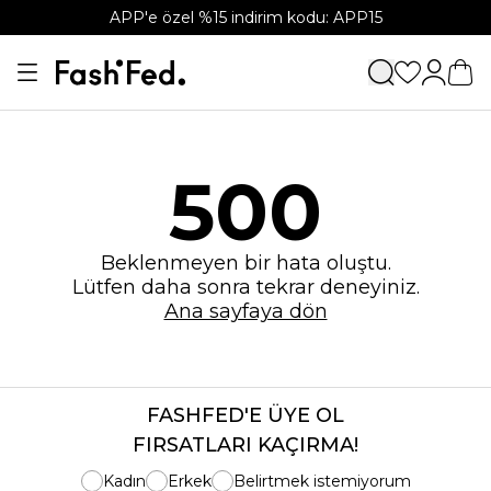
APP'e özel %15 indirim kodu: APP15
500
Beklenmeyen bir hata oluştu.
Lütfen daha sonra tekrar deneyiniz.
Ana sayfaya dön
FASHFED'E ÜYE OL
FIRSATLARI KAÇIRMA!
Kadın
Erkek
Belirtmek istemiyorum