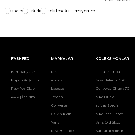
Kadın
Erkek
Belirtmek istemiyorum
FASHFED
MARKALAR
KOLEKSİYONLAR
Kampanyalar
Nike
adidas Samba
Kupon Koşulları
adidas
New Balance 530
FashFed Club
Lacoste
Converse Chuck 70
APP | İndirim
Jordan
Nike Dunk
Converse
adidas Spezial
Calvin Klein
Nike Tech Fleece
Vans
Vans Old Skool
New Balance
Sürdürülebilirlik