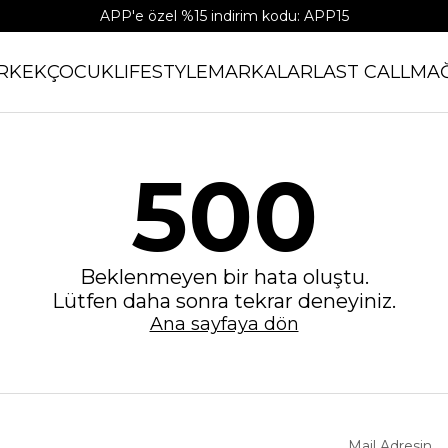
APP'e özel %15 indirim kodu: APP15
RKEK
ÇOCUK
LIFESTYLE
MARKALAR
LAST CALL
MA
500
Beklenmeyen bir hata oluştu.
Lütfen daha sonra tekrar deneyiniz.
Ana sayfaya dön
Mail Adresin