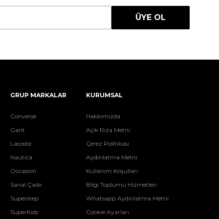
ÜYE OL
GRUP MARKALAR
KURUMSAL
Converse
Hakkımızda
Gant
Açık Rıza Metni
Lacoste
Çerez Politikası
Nautica
Aydınlatma Metni
Occasion
Kullanım Koşulları
Sanal Çadır
Bilgi Toplumu Hizmetleri
Superstep
Whatsapp Aydınlatma Metni
SuperKids
Cookie Ayarları