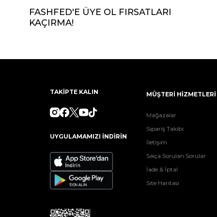
FASHFED'E ÜYE OL FIRSATLARI
KAÇIRMA!
TAKİPTE KALIN
MÜŞTERİ HİZMETLERİ
Mağazalar
Sipariş Takibi
UYGULAMAMIZI İNDİRİN
İletişim
Sıkça Sorulan Sorular
İade & İptal
Site Haritası