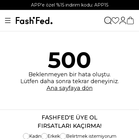
APP'e özel %15 indirim kodu: APP15
500
Beklenmeyen bir hata oluştu.
Lütfen daha sonra tekrar deneyiniz.
Ana sayfaya dön
FASHFED'E ÜYE OL
FIRSATLARI KAÇIRMA!
Kadın
Erkek
Belirtmek istemiyorum