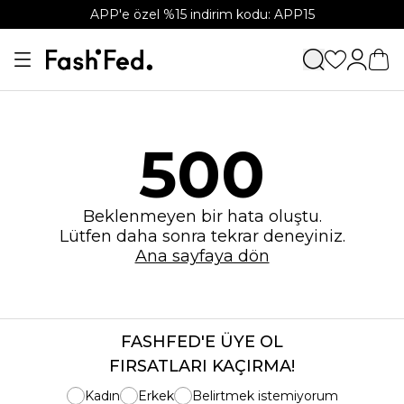
APP'e özel %15 indirim kodu: APP15
500
Beklenmeyen bir hata oluştu.
Lütfen daha sonra tekrar deneyiniz.
Ana sayfaya dön
FASHFED'E ÜYE OL
FIRSATLARI KAÇIRMA!
Kadın
Erkek
Belirtmek istemiyorum