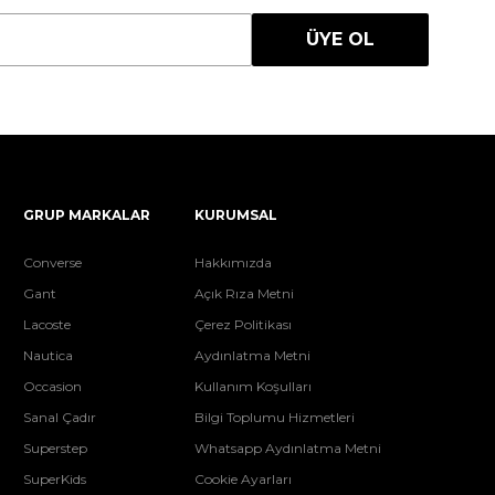
ÜYE OL
GRUP MARKALAR
KURUMSAL
Converse
Hakkımızda
Gant
Açık Rıza Metni
Lacoste
Çerez Politikası
Nautica
Aydınlatma Metni
Occasion
Kullanım Koşulları
Sanal Çadır
Bilgi Toplumu Hizmetleri
Superstep
Whatsapp Aydınlatma Metni
SuperKids
Cookie Ayarları