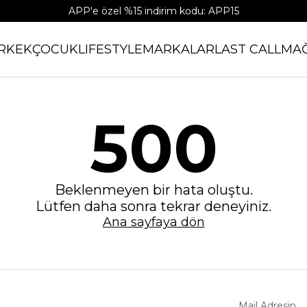
APP'e özel %15 indirim kodu: APP15
RKEK
ÇOCUK
LIFESTYLE
MARKALAR
LAST CALL
MA
500
Beklenmeyen bir hata oluştu.
Lütfen daha sonra tekrar deneyiniz.
Ana sayfaya dön
Mail Adresin