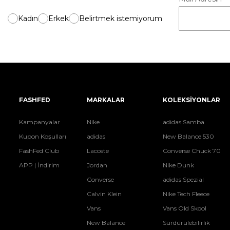
Kadın
Erkek
Belirtmek istemiyorum
FASHFED
MARKALAR
KOLEKSİYONLAR
Kampanyalar
Nike
adidas Samba
Kupon Koşulları
adidas
New Balance 530
FashFed Club
Lacoste
Converse Chuck 70
APP | İndirim
Jordan
Nike Dunk
Converse
adidas Spezial
Calvin Klein
Nike Tech Fleece
Vans
Vans Old Skool
New Balance
Sürdürülebilirlik