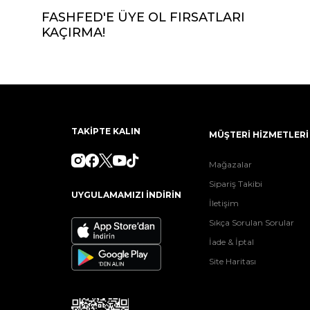
FASHFED'E ÜYE OL FIRSATLARI
KAÇIRMA!
TAKİPTE KALIN
MÜŞTERİ HİZMETLERİ
Mağazalar
Sipariş Takibi
UYGULAMAMIZI İNDİRİN
İletişim
Sıkça Sorulan Sorular
İade & İptal
Site Haritası