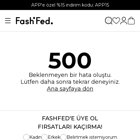
APP'e özel %15 indirim kodu: APP15
500
Beklenmeyen bir hata oluştu.
Lütfen daha sonra tekrar deneyiniz.
Ana sayfaya dön
FASHFED'E ÜYE OL
FIRSATLARI KAÇIRMA!
Kadın
Erkek
Belirtmek istemiyorum