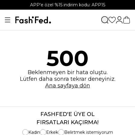
APP'e özel %15 indirim kodu: APP15
500
Beklenmeyen bir hata oluştu.
Lütfen daha sonra tekrar deneyiniz.
Ana sayfaya dön
FASHFED'E ÜYE OL
FIRSATLARI KAÇIRMA!
Kadın
Erkek
Belirtmek istemiyorum