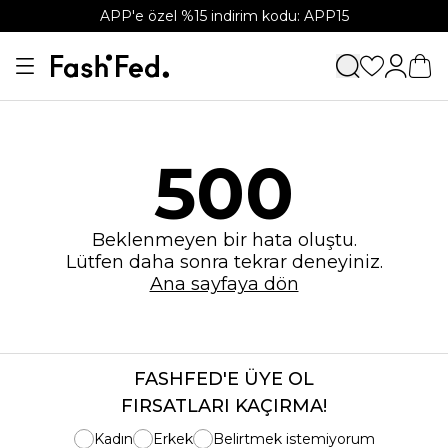
APP'e özel %15 indirim kodu: APP15
500
Beklenmeyen bir hata oluştu.
Lütfen daha sonra tekrar deneyiniz.
Ana sayfaya dön
FASHFED'E ÜYE OL
FIRSATLARI KAÇIRMA!
Kadın
Erkek
Belirtmek istemiyorum