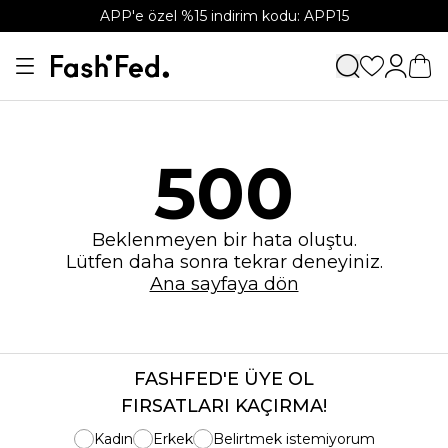
APP'e özel %15 indirim kodu: APP15
500
Beklenmeyen bir hata oluştu.
Lütfen daha sonra tekrar deneyiniz.
Ana sayfaya dön
FASHFED'E ÜYE OL
FIRSATLARI KAÇIRMA!
Kadın
Erkek
Belirtmek istemiyorum